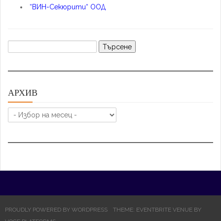
“ВИН-Секюрити“ ООД
Търсене
за:
АРХИВ
АРХИВ
PROUDLY POWERED BY WORDPRESS
THEME: EVENTBRITE VENUE BY