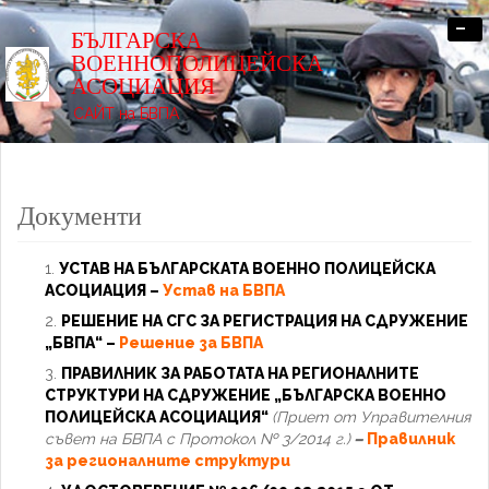
-
БЪЛГАРСКА
ВОЕННОПОЛИЦЕЙСКА
АСОЦИАЦИЯ
САЙТ на БВПА
Документи
УСТАВ НА БЪЛГАРСКАТА ВОЕННО ПОЛИЦЕЙСКА
АСОЦИАЦИЯ –
У
став на БВПА
РЕШЕНИЕ НА СГС ЗА РЕГИСТРАЦИЯ НА СДРУЖЕНИЕ
„БВПА“ –
Решение за БВПА
ПРАВИЛНИК ЗА РАБОТАТА НА РЕГИОНАЛНИТЕ
СТРУКТУРИ НА СДРУЖЕНИЕ „БЪЛГАРСКА ВОЕННО
ПОЛИЦЕЙСКА АСОЦИАЦИЯ“
(Приет от Управителния
съвет на БВПА с Протокол № 3/2014 г.)
–
Правилник
за регионалните структури